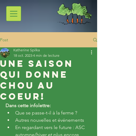
Post
Katherine Spilka
18 oct. 2023
4 min de lecture
Une saison
qui Donne
Chou au
Coeur!
Dans cette infolettre:
Que se passe-t-il à la ferme ?
Autres nouvelles et événements
En regardant vers le future : ASC 
automne/hiver et plus encore