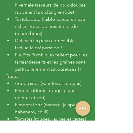
hivernale (saveurs de noix douces 
rappelant la châtaigne rôtie)
Testukabuto (faible teneur en eau ; 
riches notes de noisette et de 
beurre bruni)
Delicata (la peau comestible 
facilite la préparation !)
Pie Pita Pumkin (excellent pour les 
tartes/desserts et les graines sont 
particulièrement savoureuses !)
Fruits :
Aubergines (variétés asiatiques)
Piments (doux - rouge, jaune, 
orange et vert)
Piments forts (banane, jalapeno, 
habanero, chilli)
Tomates (rouges, jaunes et vertes)
Courgettes