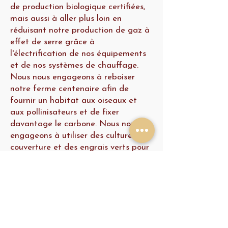
de production biologique certifiées,
mais aussi à aller plus loin en
réduisant notre production de gaz à
effet de serre grâce à
l'électrification de nos équipements
et de nos systèmes de chauffage.
Nous nous engageons à reboiser
notre ferme centenaire afin de
fournir un habitat aux oiseaux et
aux pollinisateurs et de fixer
davantage le carbone. Nous nous
engageons à utiliser des cultures de
couverture et des engrais verts pour
favoriser la fixation du carbone et la
santé des sols.
Ensemble, nous nous engageons à
contribuer à un système alimentaire
plus sain, plus sûr et plus durable,