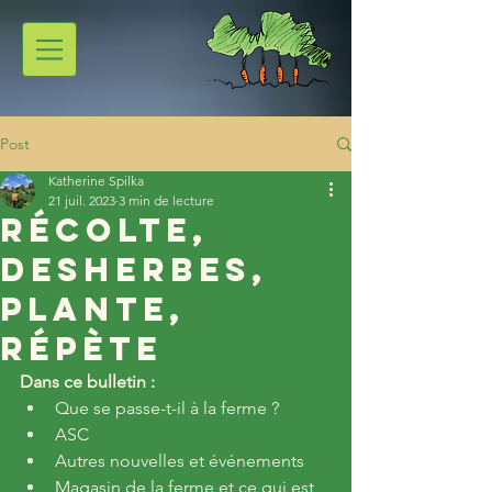
Post
Katherine Spilka
21 juil. 2023
3 min de lecture
Récolte,
DesHerbes,
Plante,
Répète
Dans ce bulletin :
Que se passe-t-il à la ferme ?
ASC
Autres nouvelles et événements
Magasin de la ferme et ce qui est 