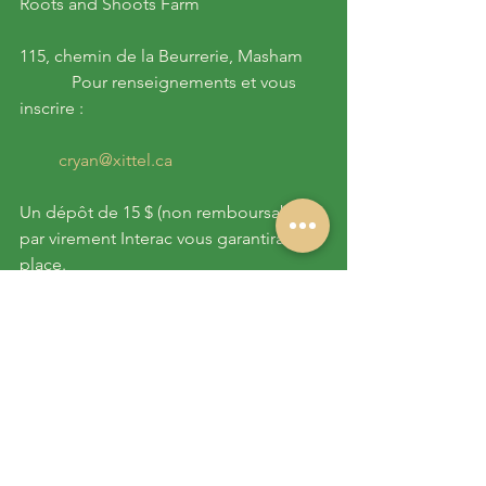
Roots and Shoots Farm                             
115, chemin de la Beurrerie, Masham     
            Pour renseignements et vous 
inscrire :
cryan@xittel.ca
Un dépôt de 15 $ (non remboursable) 
par virement Interac vous garantira une 
place.
Examples d'arrangements d'Ikebana 
Magasin de la ferme et ce qui est 